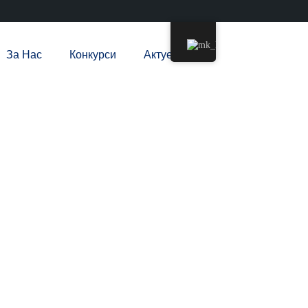
За Нас
Конкурси
Актуелно
ри