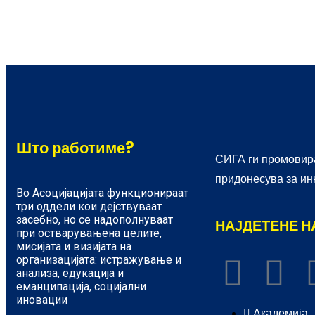
Што работиме?
СИГА ги промовира
придонесува за ин
Во Асоцијацијата функционираат
три оддели кои дејствуваат
засебно, но се надополнуваат
НАЈДЕТЕНЕ Н
при остварувањена целите,
мисијата и визијата на
организацијата: истражување и
анализа, едукација и
еманципација, социјални
иновации
Академија