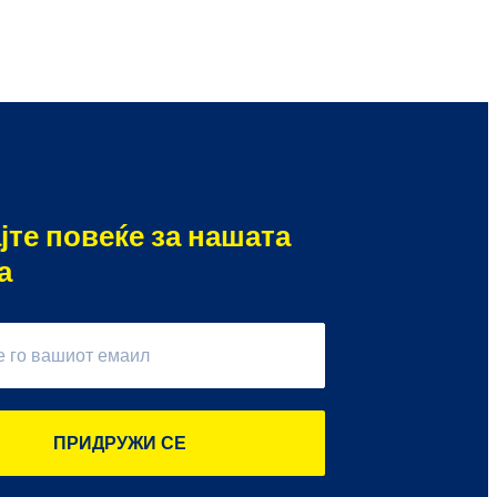
јте повеќе за нашата
а
ПРИДРУЖИ СЕ