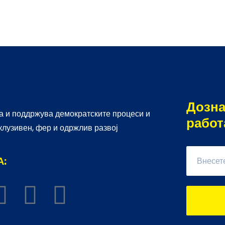
Дозна
 и поддржува демократските процеси и
работ
клузивен, фер и одржлив развој
А: