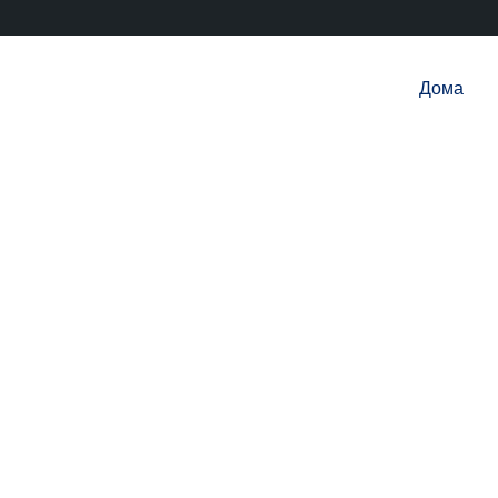
Дома
ои дејствуваат засебно, но се надополнуваат п
 организацијата: