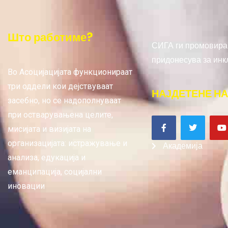
Што работиме?
СИГА ги промовира 
придонесува за инк
Во Асоцијацијата функционираат
три оддели кои дејствуваат
НАЈДЕТЕНЕ НА
засебно, но се надополнуваат
при остварувањена целите,
мисијата и визијата на
организацијата: истражување и
Академија
анализа, едукација и
еманципација, социјални
иновации