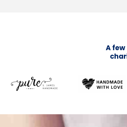
A few
char