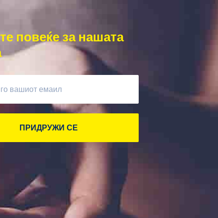
те повеќе за нашата
а
ПРИДРУЖИ СЕ