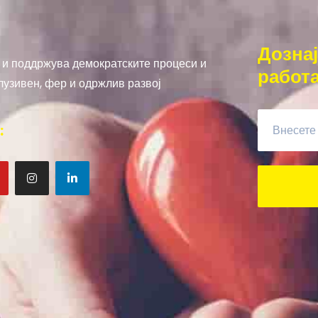
Дознај
и поддржува демократските процеси и
работ
лузивен, фер и одржлив развој
: