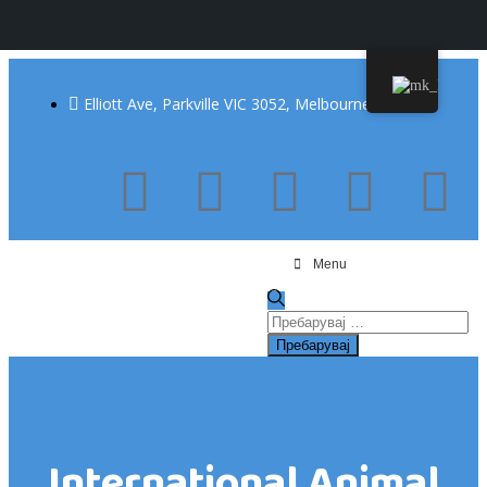
Elliott Ave, Parkville VIC 3052, Melbourne Canada
Menu
International Animal