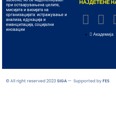
НАЈДЕТЕНЕ Н
при остварувањена целите,
мисијата и визијата на
организацијата: истражување и
анализа, едукација и
еманципација, социјални
иновации
Академија
© All right reserved 2023
SIGA
— Supported by
FES