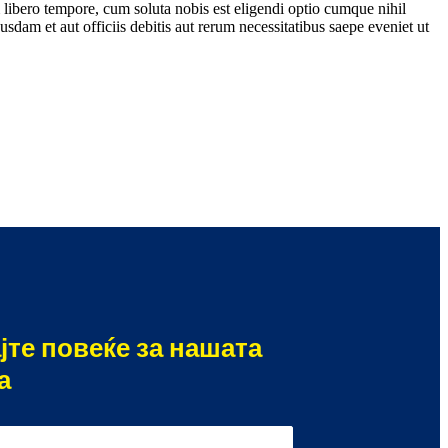
m libero tempore, cum soluta nobis est eligendi optio cumque nihil
m et aut officiis debitis aut rerum necessitatibus saepe eveniet ut
јте повеќе за нашата
а