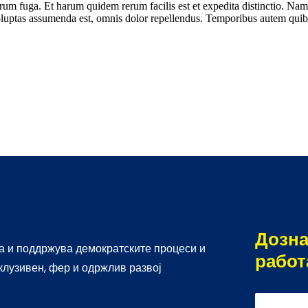
lorum fuga. Et harum quidem rerum facilis est et expedita distinctio. Na
ptas assumenda est, omnis dolor repellendus. Temporibus autem quibusda
Дозна
 и поддржува демократските процеси и
работ
клузивен, фер и одржлив развој