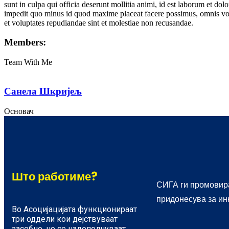
sunt in culpa qui officia deserunt mollitia animi, id est laborum et do
impedit quo minus id quod maxime placeat facere possimus, omnis volu
et voluptates repudiandae sint et molestiae non recusandae.
Members:
Team With Me
Санела Шкријељ
Основач
Што работиме?
СИГА ги промовира
придонесува за ин
Во Асоцијацијата функционираат
три оддели кои дејствуваат
засебно, но се надополнуваат